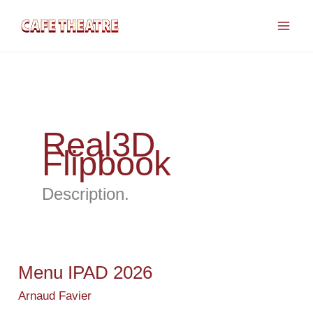
Aller
au
contenu
Real3D
Flipbook
Description.
Menu IPAD 2026
Menu
IPAD
Arnaud Favier
2026