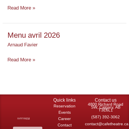
Read More »
Menu avril 2026
Menu
avril
Arnaud Favier
2026
Read More »
Quick links
Contact us
4800 Richard Road
Reservation
SW, Calgary, AB
T3E6L1
Events
(587) 392-3062
Career
contact@cafetheatre.ca
Contact