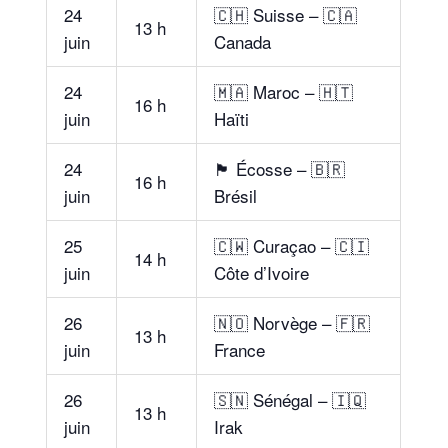
24
🇨🇭 Suisse – 🇨🇦
13 h
juin
Canada
24
🇲🇦 Maroc – 🇭🇹
16 h
juin
Haïti
24
🏴 Écosse – 🇧🇷
16 h
juin
Brésil
25
🇨🇼 Curaçao – 🇨🇮
14 h
juin
Côte d’Ivoire
26
🇳🇴 Norvège – 🇫🇷
13 h
juin
France
26
🇸🇳 Sénégal – 🇮🇶
13 h
juin
Irak