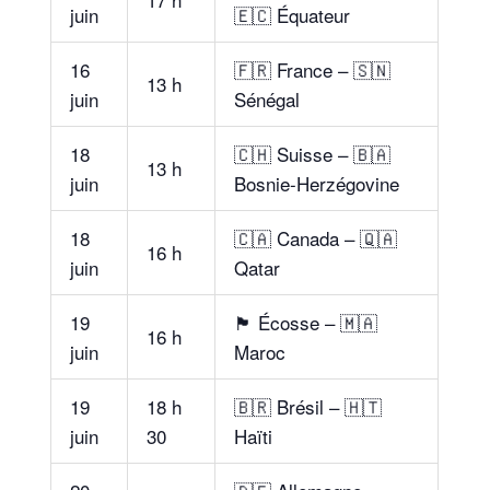
juin
🇪🇨 Équateur
16
🇫🇷 France – 🇸🇳
13 h
juin
Sénégal
18
🇨🇭 Suisse – 🇧🇦
13 h
juin
Bosnie-Herzégovine
18
🇨🇦 Canada – 🇶🇦
16 h
juin
Qatar
19
🏴 Écosse – 🇲🇦
16 h
juin
Maroc
19
18 h
🇧🇷 Brésil – 🇭🇹
juin
30
Haïti