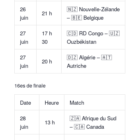
26
🇳🇿 Nouvelle-Zélande
21 h
juin
– 🇧🇪 Belgique
27
17 h
🇨🇩 RD Congo – 🇺🇿
juin
30
Ouzbékistan
27
🇩🇿 Algérie – 🇦🇹
20 h
juin
Autriche
16es de finale
Date
Heure
Match
28
🇿🇦 Afrique du Sud
13 h
juin
– 🇨🇦 Canada