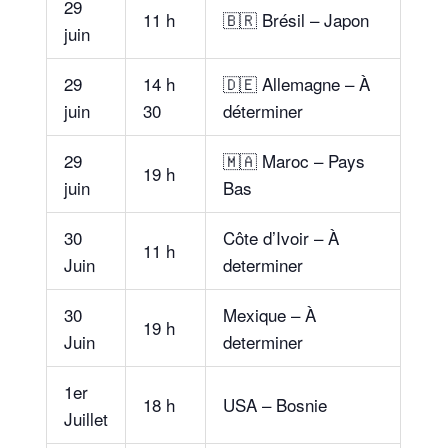
29
11 h
🇧🇷 Brésil – Japon
juin
29
14 h
🇩🇪 Allemagne – À
juin
30
déterminer
29
🇲🇦 Maroc – Pays
19 h
juin
Bas
30
Côte d’Ivoir – À
11 h
Juin
determiner
30
Mexique – À
19 h
Juin
determiner
1er
18 h
USA – Bosnie
Juillet