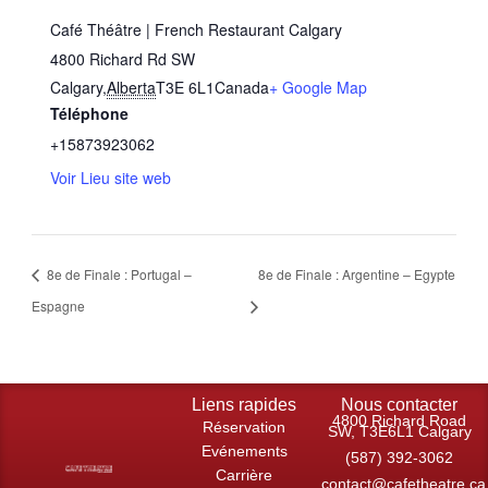
Café Théâtre | French Restaurant Calgary
4800 Richard Rd SW
Calgary
,
Alberta
T3E 6L1
Canada
+ Google Map
Téléphone
+15873923062
Voir Lieu site web
8e de Finale : Portugal –
8e de Finale : Argentine – Egypte
Espagne
Liens rapides
Nous contacter
4800 Richard Road
Réservation
SW, T3E6L1 Calgary
Evénements
(587) 392-3062
Carrière
contact@cafetheatre.ca