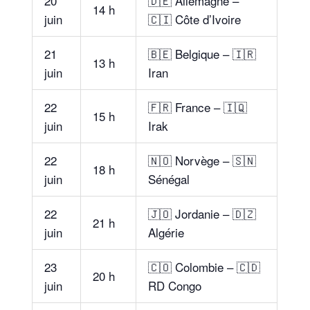
20
🇩🇪 Allemagne –
14 h
juin
🇨🇮 Côte d’Ivoire
21
🇧🇪 Belgique – 🇮🇷
13 h
juin
Iran
22
🇫🇷 France – 🇮🇶
15 h
juin
Irak
22
🇳🇴 Norvège – 🇸🇳
18 h
juin
Sénégal
22
🇯🇴 Jordanie – 🇩🇿
21 h
juin
Algérie
23
🇨🇴 Colombie – 🇨🇩
20 h
juin
RD Congo