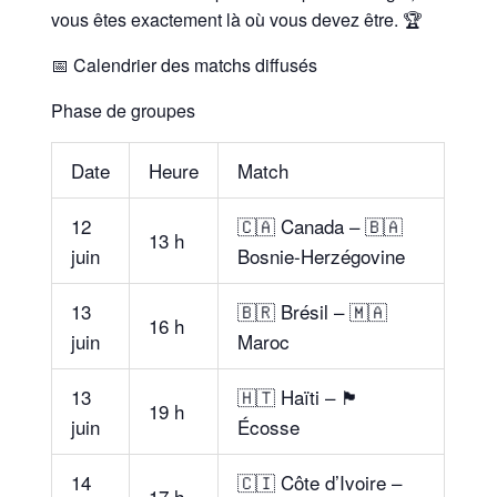
vous êtes exactement là où vous devez être. 🏆
📅 Calendrier des matchs diffusés
Phase de groupes
Date
Heure
Match
12
🇨🇦 Canada – 🇧🇦
13 h
juin
Bosnie-Herzégovine
13
🇧🇷 Brésil – 🇲🇦
16 h
juin
Maroc
13
🇭🇹 Haïti – 🏴
19 h
juin
Écosse
14
🇨🇮 Côte d’Ivoire –
17 h