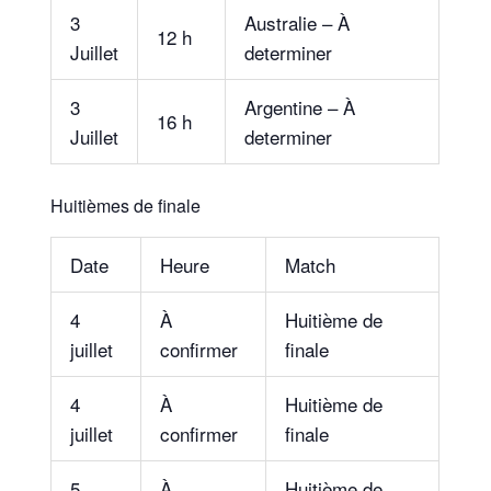
3
Australie – À
12 h
Juillet
determiner
3
Argentine – À
16 h
Juillet
determiner
Huitièmes de finale
Date
Heure
Match
4
À
Huitième de
juillet
confirmer
finale
4
À
Huitième de
juillet
confirmer
finale
5
À
Huitième de