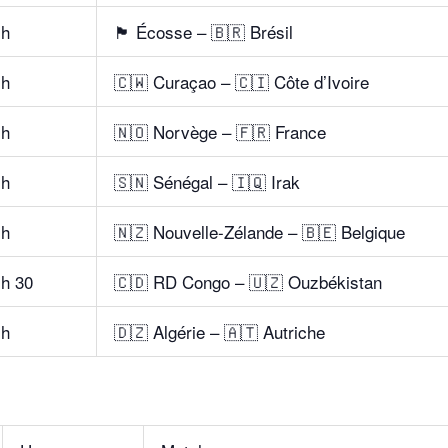
 h
🏴 Écosse – 🇧🇷 Brésil
 h
🇨🇼 Curaçao – 🇨🇮 Côte d’Ivoire
 h
🇳🇴 Norvège – 🇫🇷 France
 h
🇸🇳 Sénégal – 🇮🇶 Irak
 h
🇳🇿 Nouvelle-Zélande – 🇧🇪 Belgique
 h 30
🇨🇩 RD Congo – 🇺🇿 Ouzbékistan
 h
🇩🇿 Algérie – 🇦🇹 Autriche