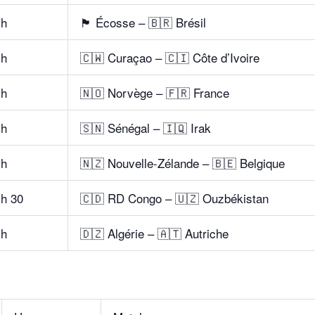
 h
🏴 Écosse – 🇧🇷 Brésil
 h
🇨🇼 Curaçao – 🇨🇮 Côte d’Ivoire
 h
🇳🇴 Norvège – 🇫🇷 France
 h
🇸🇳 Sénégal – 🇮🇶 Irak
 h
🇳🇿 Nouvelle-Zélande – 🇧🇪 Belgique
 h 30
🇨🇩 RD Congo – 🇺🇿 Ouzbékistan
 h
🇩🇿 Algérie – 🇦🇹 Autriche