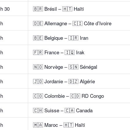
 h 30
🇧🇷 Brésil – 🇭🇹 Haïti
 h
🇩🇪 Allemagne – 🇨🇮 Côte d’Ivoire
 h
🇧🇪 Belgique – 🇮🇷 Iran
 h
🇫🇷 France – 🇮🇶 Irak
 h
🇳🇴 Norvège – 🇸🇳 Sénégal
 h
🇯🇴 Jordanie – 🇩🇿 Algérie
 h
🇨🇴 Colombie – 🇨🇩 RD Congo
 h
🇨🇭 Suisse – 🇨🇦 Canada
 h
🇲🇦 Maroc – 🇭🇹 Haïti