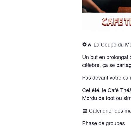
⚽🔥
La Coupe du Mo
Un but en prolongati
célèbre, ça se parta
Pas devant votre can
Cet été, le Café Thé
Mordu de foot ou sim
📅 Calendrier des ma
Phase de groupes