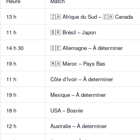
Heure
Match
13 h
🇿🇦 Afrique du Sud – 🇨🇦 Canada
11 h
🇧🇷 Brésil – Japon
14 h 30
🇩🇪 Allemagne – À déterminer
19 h
🇲🇦 Maroc – Pays Bas
11 h
Côte d’Ivoir – À determiner
19 h
Mexique – À determiner
18 h
USA – Bosnie
12 h
Australie – À determiner