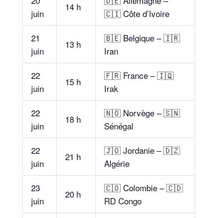
20
🇩🇪 Allemagne –
14 h
juin
🇨🇮 Côte d’Ivoire
21
🇧🇪 Belgique – 🇮🇷
13 h
juin
Iran
22
🇫🇷 France – 🇮🇶
15 h
juin
Irak
22
🇳🇴 Norvège – 🇸🇳
18 h
juin
Sénégal
22
🇯🇴 Jordanie – 🇩🇿
21 h
juin
Algérie
23
🇨🇴 Colombie – 🇨🇩
20 h
juin
RD Congo