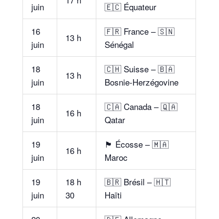
juin
🇪🇨 Équateur
16
🇫🇷 France – 🇸🇳
13 h
juin
Sénégal
18
🇨🇭 Suisse – 🇧🇦
13 h
juin
Bosnie-Herzégovine
18
🇨🇦 Canada – 🇶🇦
16 h
juin
Qatar
19
🏴 Écosse – 🇲🇦
16 h
juin
Maroc
19
18 h
🇧🇷 Brésil – 🇭🇹
juin
30
Haïti