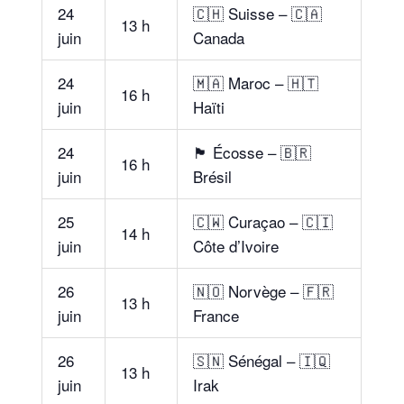
24
🇨🇭 Suisse – 🇨🇦
13 h
juin
Canada
24
🇲🇦 Maroc – 🇭🇹
16 h
juin
Haïti
24
🏴 Écosse – 🇧🇷
16 h
juin
Brésil
25
🇨🇼 Curaçao – 🇨🇮
14 h
juin
Côte d’Ivoire
26
🇳🇴 Norvège – 🇫🇷
13 h
juin
France
26
🇸🇳 Sénégal – 🇮🇶
13 h
juin
Irak