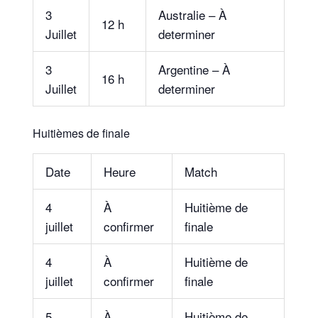
3
Australie – À
12 h
Juillet
determiner
3
Argentine – À
16 h
Juillet
determiner
Huitièmes de finale
Date
Heure
Match
4
À
Huitième de
juillet
confirmer
finale
4
À
Huitième de
juillet
confirmer
finale
5
À
Huitième de