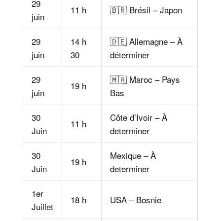
29
11 h
🇧🇷 Brésil – Japon
juin
29
14 h
🇩🇪 Allemagne – À
juin
30
déterminer
29
🇲🇦 Maroc – Pays
19 h
juin
Bas
30
Côte d’Ivoir – À
11 h
Juin
determiner
30
Mexique – À
19 h
Juin
determiner
1er
18 h
USA – Bosnie
Juillet