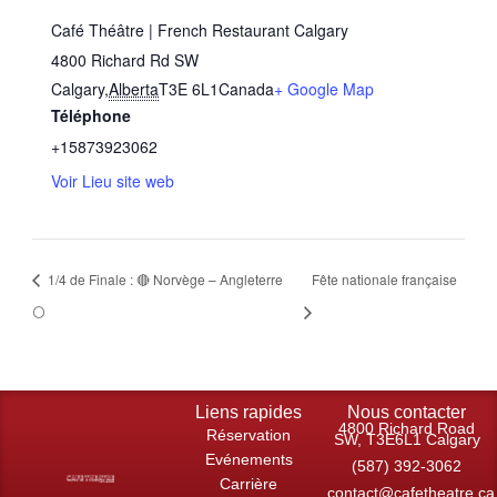
Café Théâtre | French Restaurant Calgary
4800 Richard Rd SW
Calgary
,
Alberta
T3E 6L1
Canada
+ Google Map
Téléphone
+15873923062
Voir Lieu site web
1/4 de Finale : 🔴 Norvège – Angleterre
Fête nationale française
⚪
Liens rapides
Nous contacter
4800 Richard Road
Réservation
SW, T3E6L1 Calgary
Evénements
(587) 392-3062
Carrière
contact@cafetheatre.ca