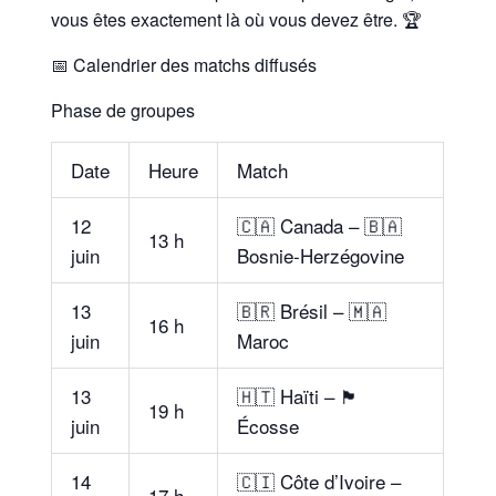
vous êtes exactement là où vous devez être. 🏆
📅 Calendrier des matchs diffusés
Phase de groupes
Date
Heure
Match
12
🇨🇦 Canada – 🇧🇦
13 h
juin
Bosnie-Herzégovine
13
🇧🇷 Brésil – 🇲🇦
16 h
juin
Maroc
13
🇭🇹 Haïti – 🏴
19 h
juin
Écosse
14
🇨🇮 Côte d’Ivoire –
17 h