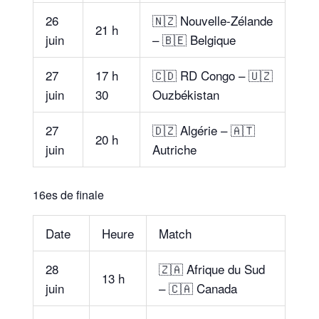
26
🇳🇿 Nouvelle-Zélande
21 h
juin
– 🇧🇪 Belgique
27
17 h
🇨🇩 RD Congo – 🇺🇿
juin
30
Ouzbékistan
27
🇩🇿 Algérie – 🇦🇹
20 h
juin
Autriche
16es de finale
Date
Heure
Match
28
🇿🇦 Afrique du Sud
13 h
juin
– 🇨🇦 Canada